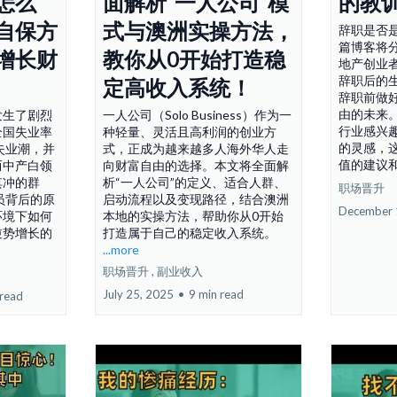
怎么
面解析“一人公司”模
的教
自保方
式与澳洲实操方法，
辞职是否
篇博客将
增长财
教你从0开始打造稳
地产创业
辞职后的
定高收入系统！
辞职前做
由的未来
发生了剧烈
一人公司（Solo Business）作为一
行业感兴
全国失业率
种轻量、灵活且高利润的创业方
的灵感，
失业潮，并
式，正成为越来越多人海外华人走
值的建议
而中产白领
向财富自由的选择。本文将全面解
其冲的群
析“一人公司”的定义、适合人群、
职场晋升
员背后的原
启动流程以及变现路径，结合澳洲
December 
环境下如何
本地的实操方法，帮助你从0开始
逆势增长的
打造属于自己的稳定收入系统。
...more
职场晋升 ,
副业收入
July 25, 2025
•
9 min read
 read