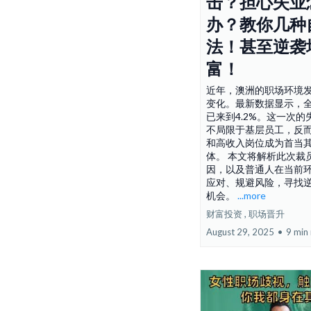
击？担心失业
办？教你几种
法！甚至逆袭
富！
近年，澳洲的职场环境
变化。最新数据显示，
已来到4.2%。这一次的
不局限于基层员工，反
和高收入岗位成为首当
体。 本文将解析此次裁
因，以及普通人在当前
应对、规避风险，寻找
机会。
...more
财富投资 ,
职场晋升
August 29, 2025
•
9 min