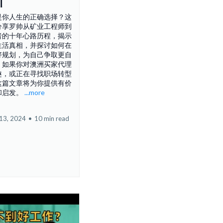
训
是你人生的正确选择？这
分享罗帅从矿业工程师到
者的十年心路历程，揭示
生活真相，并探讨如何在
好规划，为自己争取更自
。如果你对澳洲买家代理
趣，或正在寻找职场转型
这篇文章将为你提供有价
和启发。
...more
13, 2024
•
10 min read