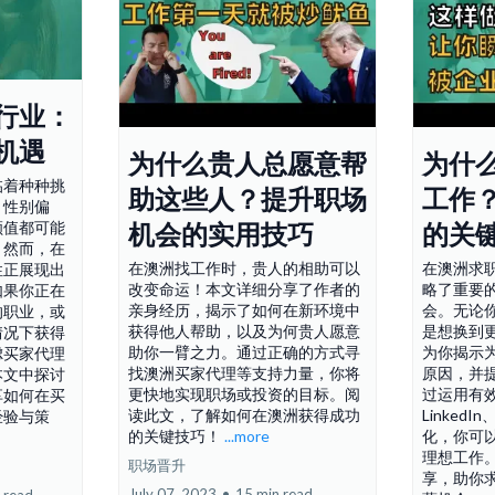
行业：
机遇
为什么贵人总愿意帮
为什
临着种种挑
助这些人？提升职场
工作
。性别偏
颜值都可能
机会的实用技巧
的关
。然而，在
在澳洲找工作时，贵人的相助可以
在澳洲求
性正展现出
改变命运！本文详细分享了作者的
略了重要
如果你正在
亲身经历，揭示了如何在新环境中
会。无论
的职业，或
获得他人帮助，以及为何贵人愿意
是想换到
情况下获得
助你一臂之力。通过正确的方式寻
为你揭示
虑买家代理
找澳洲买家代理等支持力量，你将
原因，并
本文中探讨
更快地实现职场或投资的目标。阅
过运用有
享如何在买
读此文，了解如何在澳洲获得成功
Linked
经验与策
的关键技巧！
...more
化，你可
理想工作
职场晋升
享，助你
July 07, 2023
•
15 min read
 read