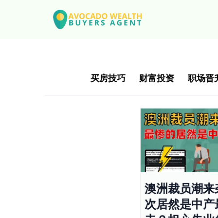
买房技巧
财富投资
职场晋
澳洲裁员潮来
次居然是中产