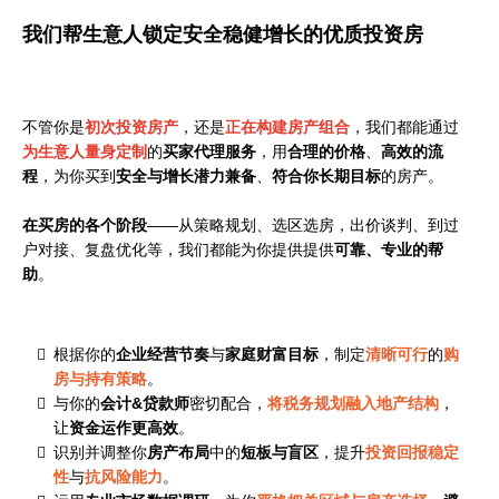
我们帮生意人锁定安全稳健增长的优质投资房
不管你是
初次投资房产
，还是
正在构建房产组合
，我们都能通过
为生意人量身定制
的
买家代理服务
，
用
合理的价格
、
高效的流
程
，为你买到
安全与增长潜力兼备
、
符合你长期目标
的房产。
在买房的各个阶段
——从策略规划、选区选房，出价谈判、到过
户对接、复盘优化等，我们都能为你提供提供
可靠、专业的帮
助
。
根据你的
企业经营节奏
与
家庭财富目标
，制定
清晰可行
的
购
房与持有策略
。
与你的
会计&贷款师
密切配合，
将税务规划融入地产结构
，
让
资金运作更高效
。
识别并调整你
房产布局
中的
短板与盲区
，提升
投资回报稳定
性
与
抗风险能力
。