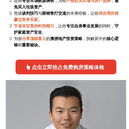
运用
专业市场数据调研
，为你
严格把关区域与房产选择
，
避
免买入垃圾资产
。
凭借
谈判技巧
与
跟销售打交道
的丰厚经验，让你
用合理价格
赢过竞争买家
。
节省你宝贵的时间精力
，让你
专注自身事业发展
的同时，
守
护家庭资产安全
。
为你
分享顶级富人
的
澳洲地产投资策略
，拆解其中的
核心逻
辑
和
重要秘诀。
点击立即抢占免费购房策略体检